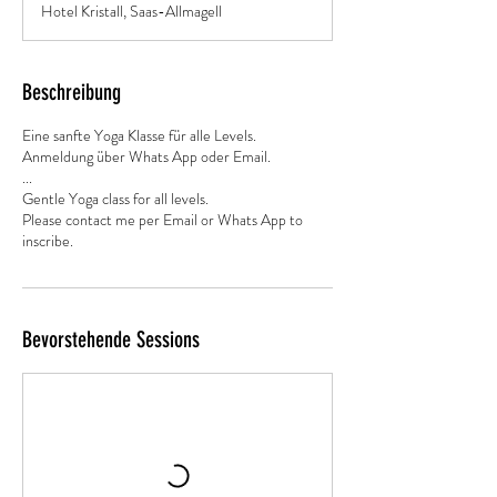
Hotel Kristall, Saas-Allmagell
d
3
0
M
Beschreibung
i
n
Eine sanfte Yoga Klasse für alle Levels.
.
Anmeldung über Whats App oder Email.
...
Gentle Yoga class for all levels.
Please contact me per Email or Whats App to
inscribe.
Bevorstehende Sessions