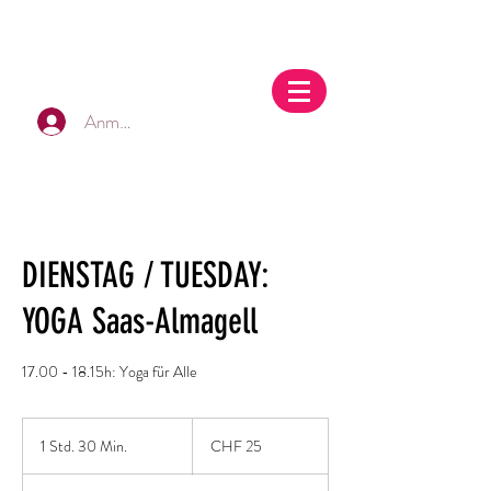
Anmelden
DIENSTAG / TUESDAY:
YOGA Saas-Almagell
17.00 - 18.15h: Yoga für Alle
25
Schweizer
1 Std. 30 Min.
1
CHF 25
Franken
S
t