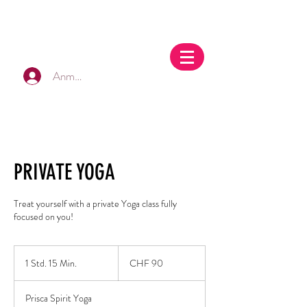
Anmelden
PRIVATE YOGA
Treat yourself with a private Yoga class fully
focused on you!
CHF
90
1 Std. 15 Min.
1
CHF 90
S
t
Prisca Spirit Yoga
d