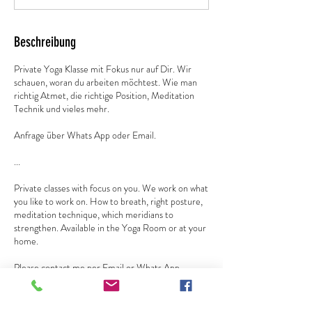
1
5
M
Beschreibung
i
n
Private Yoga Klasse mit Fokus nur auf Dir. Wir
.
schauen, woran du arbeiten möchtest. Wie man
richtig Atmet, die richtige Position, Meditation
Technik und vieles mehr.
Anfrage über Whats App oder Email.
...
Private classes with focus on you. We work on what
you like to work on. How to breath, right posture,
meditation technique, which meridians to
strengthen. Available in the Yoga Room or at your
home.
Please contact me per Email or Whats App.